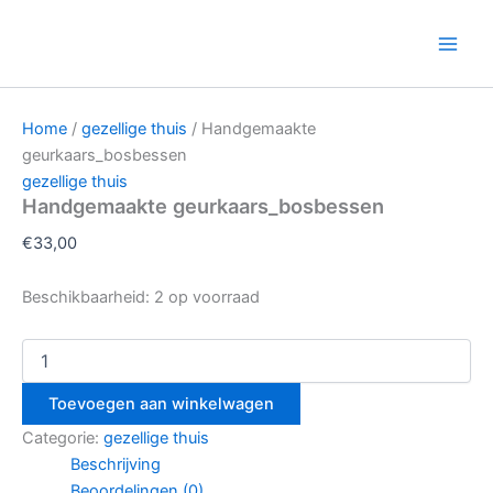
Handgemaakte
Ga
geurkaars_bosbessen
naar
aantal
de
inhoud
Home
/
gezellige thuis
/ Handgemaakte
geurkaars_bosbessen
gezellige thuis
Handgemaakte geurkaars_bosbessen
€
33,00
Beschikbaarheid:
2 op voorraad
Toevoegen aan winkelwagen
Categorie:
gezellige thuis
Beschrijving
Beoordelingen (0)